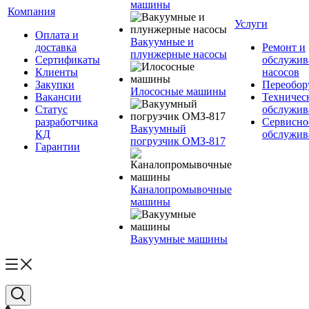
машины
Компания
Услуги
Оплата и
Вакуумные и
доставка
Ремонт и
плунжерные насосы
Сертификаты
обслужив
Клиенты
насосов
Закупки
Переобор
Илососные машины
Вакансии
Техничес
Статус
обслужив
разработчика
Сервисно
Вакуумный
КД
обслужив
погрузчик ОМЗ-817
Гарантии
Каналопромывочные
машины
Вакуумные машины